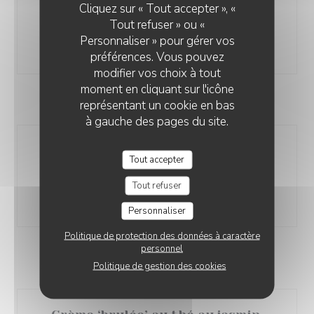
Cliquez sur « Tout accepter », «
Filet de Bœuf de France au poivre,
Tout refuser » ou «
pommes Darphin
Personnaliser » pour gérer vos
44,00 EUR
préférences. Vous pouvez
modifier vos choix à tout
moment en cliquant sur l'icône
A PARTAGER
représentant un cookie en bas
à gauche des pages du site.
Agneau de lait rôti, notre
Tout accepter
printanière de légumes
32€ par personne
Tout refuser
32,00 EUR
Personnaliser
Politique de protection des données à caractère
personnel
DESSERTS
Politique de gestion des cookies