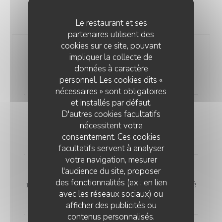
PLATS
Le restaurant et ses
partenaires utilisent des
cookies sur ce site, pouvant
Cannelloni au vert, marmelade de
impliquer la collecte de
tomates mûres
données à caractère
21,00 EUR
personnel. Les cookies dits «
nécessaires » sont obligatoires
et installés par défaut.
Cabillaud demi-sel à plat, petits
D'autres cookies facultatifs
pois à la française et ail des ours
nécessitent votre
consentement. Ces cookies
31,00 EUR
facultatifs servent à analyser
votre navigation, mesurer
l'audience du site, proposer
Rognon de veau sauté à la
des fonctionnalités (ex : en lien
moutarde, macaroni à peine gratiné
avec les réseaux sociaux) ou
29,00 EUR
afficher des publicités ou
contenus personnalisés.