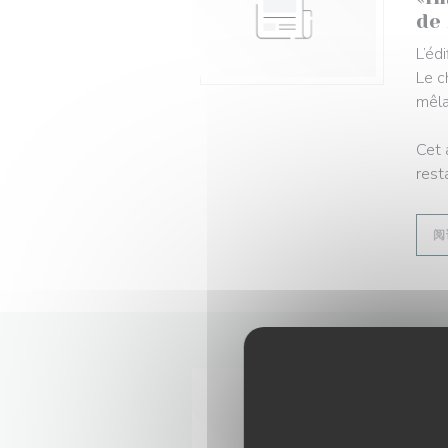
de
L’éd
Le c
mêlan
Cet 
rest
阅
202
Ch
C’es