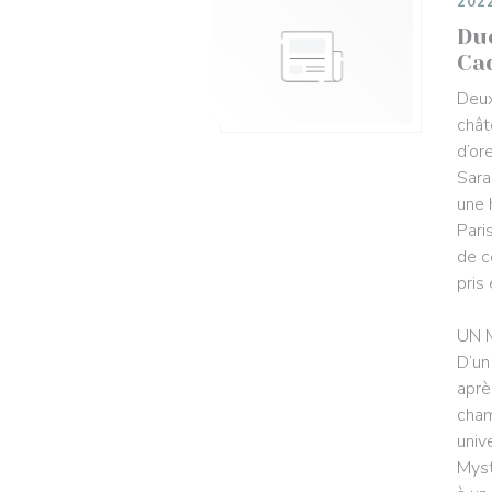
202
Due
Ca
Deux
chât
d’or
Sara
une 
Pari
de c
pris
UN 
D’un
aprè
cham
unive
Myst