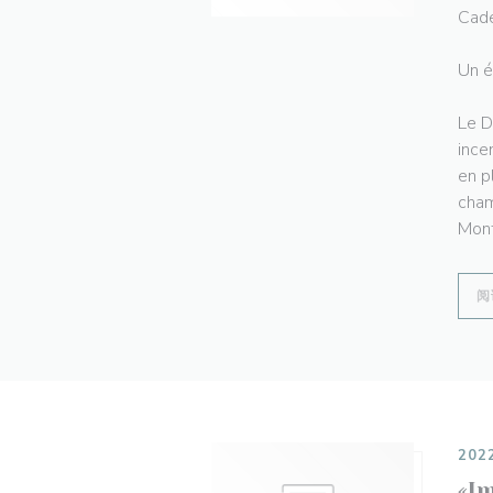
Cade
Un é
Le D
ince
en p
cham
Mont
阅
202
«Im