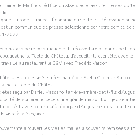
omaine de Maffliers, édifice du XIXe siècle, avait fermé ses porte
ndie.
gorie : Europe - France - Économie du secteur - Rénovation ou 
 est un communiqué de presse sélectionné par notre comité éditor
04-2022
s deux ans de reconstruction et la réouverture du bar et de la bra
 d’Augustine, la Table du Château, d’accueillir la clientèle, avec l
a travaillé au restaurant le 39V avec Frédéric Vardon.
hâteau est redessiné et réenchanté par Stella Cadente Studio.
stine, la Table du Château
 êtes reçu par Daniel Massano, l’arrière-arrière-petit-fils d’August
spitalité de son aïeule, celle d’une grande maison bourgeoise atta
tation. À travers ce retour à l’époque d’Augustine, c’est tout le 
 de vivre à la française.
ouvernante a rouvert les vieilles malles à souvenirs remisées au fo