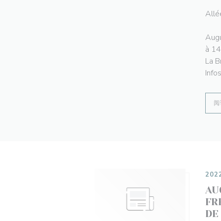
Allé
Augu
à 14
La B
Info
阅
202
AU
FR
DE