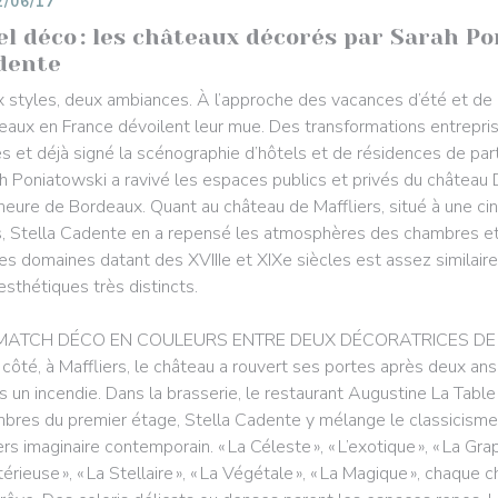
2/06/17
l déco : les châteaux décorés par Sarah Po
dente
 styles, deux ambiances. À l’approche des vacances d’été et de
eaux en France dévoilent leur mue. Des transformations entrepris
es et déjà signé la scénographie d’hôtels et de résidences de part
h Poniatowski a ravivé les espaces publics et privés du château 
heure de Bordeaux. Quant au château de Maffliers, situé à une ci
s, Stella Cadente en a repensé les atmosphères des chambres et d
es domaines datant des XVIIIe et XIXe siècles est assez similaire, 
 esthétiques très distincts.
MATCH DÉCO EN COULEURS ENTRE DEUX DÉCORATRICES DE
 côté, à Maffliers, le château a rouvert ses portes après deux a
s un incendie. Dans la brasserie, le restaurant Augustine La Table 
bres du premier étage, Stella Cadente y mélange le classicisme
rs imaginaire contemporain. « La Céleste », « L’exotique », « La Graph
érieuse », « La Stellaire », « La Végétale », « La Magique », chaq