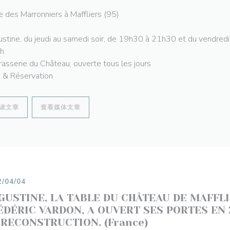
e des Marronniers à Maffliers (95)
stine, du jeudi au samedi soir, de 19h30 à 21h30 et du vendredi 
h.
rasserie du Château, ouverte tous les jours
s & Réservation
((在新窗口中打开))
((在新窗口中打开))
读文章
查看媒体文章
2/04/04
GUSTINE, LA TABLE DU CHÂTEAU DE MAFFLI
ÉDÉRIC VARDON, A OUVERT SES PORTES EN 
 RECONSTRUCTION. (France)