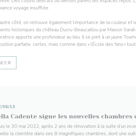
 rêve. Des coloris délicats ou denses parent les espaces repos. 
biance voyage insufflée.
’autre côté, on retrouve également l’importance de la couleur et 
ents historiques du château Ducru-Beaucaillou par Maison Sarah 
ratrice apporte une profondeur au lieu. Il se joint à un jaune Tour
sition parfaite, certes, mais comme dans « l’École des fans » tou
((在新窗口中打开))
读文章
2/06/13
ella Cadente signe les nouvelles chambres 
is le 30 mai 2022, après 2 ans de rénovation à la suite d’un ince
eille la clientèle dans ses 8 magnifiques chambres, dont une suit