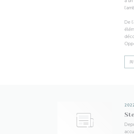
à un
l’am
De l
élém
déco
Oppo
阅
202
St
Depu
accu