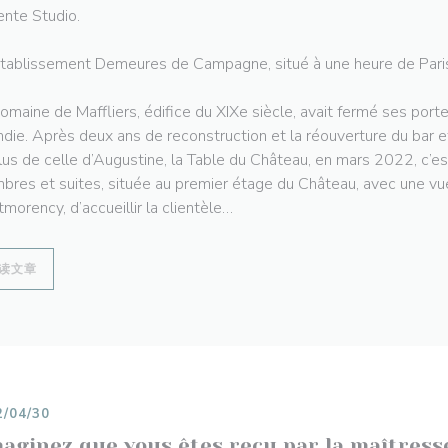
nte Studio.
tablissement Demeures de Campagne, situé à une heure de Pari
omaine de Maffliers, édifice du XIXe siècle, avait fermé ses porte
ndie. Après deux ans de reconstruction et la réouverture du bar e
lus de celle d’Augustine, la Table du Château, en mars 2022, c’
bres et suites, située au premier étage du Château, avec une vue
morency, d’accueillir la clientèle…
((在新窗口中打开))
读文章
2/04/30
aginez que vous êtes reçu par la maîtresse