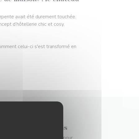
charpente avait été durement touchée.
cept d’hôtellerie chic et cosy,
comment celui-ci s'est transformé en
 moins d’1 h de Paris
s, après deux ans de travaux, pour