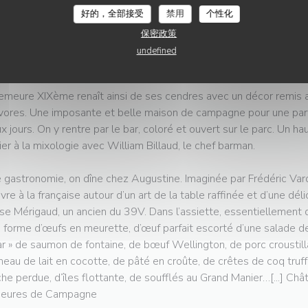
eillir les amoureux de campagne et de gastronomie.
好的，全部接受
禁用
个性化
grande demeure, des gîtes, des piscines, des écuries, une carriè
保密政策
 d’un domaine de 33 hectares que la décoratrice Stella Cadente 
undefined
vre le Château de Maffliers après deux ans de fermeture en raison
emeure XIXème renaît ainsi de ses cendres avec un décor remis a
vores. Une imposante et belle maison de campagne pour une par
x jours. On y rentre par le bar, coloré et ouvert sur le parc. Un hau
itier à la mixologie avec William Billaud, le chef barman.
 gastronomie, on dîne chez Augustine. Imaginée par Frédéric Vardo
ivre à la française autour d’un art de la table raffinée et d’une dé
se Mérigaud, un ancien du 39V. Dans l’assiette, essentiellement d
 forme d’œufs en meurette, d’œuf parfait escorté d’une salade de
ar » de saumon de fontaine, de bœuf Wellington, de porc croustilla
neau de lait en cocotte, de pâté en croûte, de crêtes de coq truf
che perdue, d’îles flottante, de soufflés au Grand Manier…[...] Châ
eures de Campagne