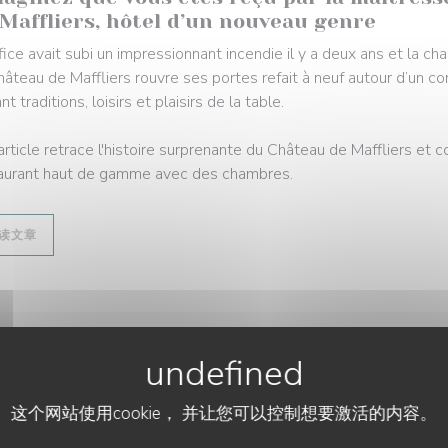
 Maffliers, hôtel d’un nouveau genre
ifice avait subi un impressionnant incendie il y a deux ans et la 
hâteau de Maffliers rouvre ses portes refait à neuf autour d’un con
t traditions, loisirs et plaisirs de la table.
article retrace l'histoire surprenante du Château de Maffliers et 
aurant haut de gamme avec des chambres.
((在新窗口中打开))
读文章
2/04/12
âteau de Maffliers, l’escapade gourmande à
这个网站使用cookie， 并让您可以控制想要激活的内容。
t dans le Val d’Oise que le Château de Maffliers rouvre ses porte