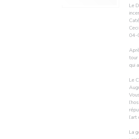
Le D
ince
Caté
Ceci
04-
Aprè
tour
qui 
Le C
Augu
Vous
l’ho
répu
l’art
La g