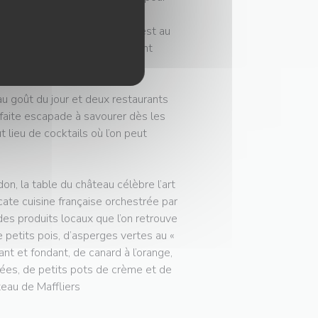
re, un manège, des ruches… c’est au
et le chef Frédéric Vardon font
 d’un incendie.
u goût du jour et deux restaurants
faite escapade à savourer dès les
t lieu de cocktails où l’on peut
n, la table du château célèbre l’art
licate cuisine française orchestrée par
es produits locaux que l’on retrouve
 petits pois, d’asperges vertes au «
nt et fondant, de canard à l’orange,
fées, de petits pots de crème et de
teau de Maffliers