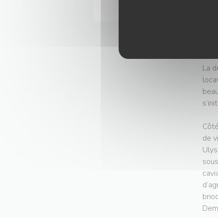
accu
Une 
cœur
revi
La d
loca
beau
s’in
Côté
de v
Ulys
sous
cavi
d’ag
brio
Dem