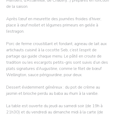
Maffliers, d’Attainville, de Chauvry…) préparés en fonction
de la saison.
Après l’œuf en meurette des journées froides d’hiver,
place à œuf mollet et légumes primeurs en gelée à
l’estragon.
Porc de ferme croustillant et fondant, agneau de lait aux
artichauts cuisiné à la cocotte Seb, c’est l’esprit de
partage qui guide chaque menu. Le pâté en croute de
tradition ou les escargots petits-gris sont suivis d’un des
plats signatures d’Augustine, comme le filet de bœuf
Wellington, sauce périgourdine, pour deux.
Dessert évidemment généreux : du pot de crème au
jasmin et brioche perdu au baba au rhum à la vanille.
La table est ouverte du jeudi au samedi soir (de 19h à
21h30) et du vendredi au dimanche midi à la carte (de