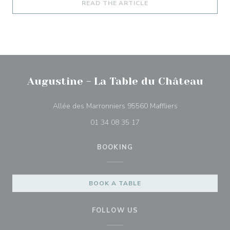
((OPENS IN A NEW WI
READ THE ARTICLE
Augustine - La Table du Château
((opens in a ne
Allée des Marronniers 95560 Maffliers
01 34 08 35 17
BOOKING
BOOK A TABLE
FOLLOW US