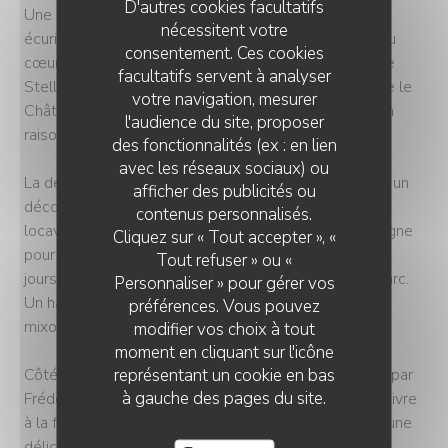
D'autres cookies facultatifs
Une grande demeure, des gîtes, des piscines, des
nécessitent votre
écuries, une carrière, un manège, des ruches… c’est au
consentement. Ces cookies
cœur d’un domaine de 33 hectares que la décoratrice
facultatifs servent à analyser
Stella Cadente et le chef Frédéric Vardon font revivre le
votre navigation, mesurer
Château de Maffliers après deux ans de fermeture en
l'audience du site, proposer
raison d’un incendie.
des fonctionnalités (ex : en lien
avec les réseaux sociaux) ou
La demeure XIXème renaît ainsi de ses cendres avec un
afficher des publicités ou
décor remis au goût du jour et deux restaurants
contenus personnalisés.
locavores. Une imposante et belle maison de campagne
Cliquez sur « Tout accepter », «
pour une parfaite escapade à savourer dès les beaux
Tout refuser » ou «
jours. On y rentre par le bar, coloré et ouvert sur le parc.
Personnaliser » pour gérer vos
Un haut lieu de cocktails où l’on peut s’initier à la
préférences. Vous pouvez
mixologie avec William Billaud, le chef barman.
modifier vos choix à tout
moment en cliquant sur l'icône
représentant un cookie en bas
Côté gastronomie, on dîne chez Augustine. Imaginée par
à gauche des pages du site.
Frédéric Vardon, la table du château célèbre l’art de vivre
à la française autour d’un art de la table raffinée et d’une
délicate cuisine française orchestrée par Ulysse