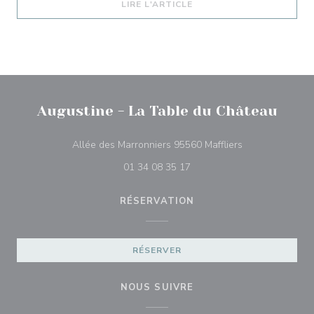
((OUVRE UNE NOUVELLE 
LIRE L'ARTICLE
Augustine - La Table du Château
((ouvre une nouv
Allée des Marronniers 95560 Maffliers
01 34 08 35 17
RÉSERVATION
RÉSERVER
NOUS SUIVRE