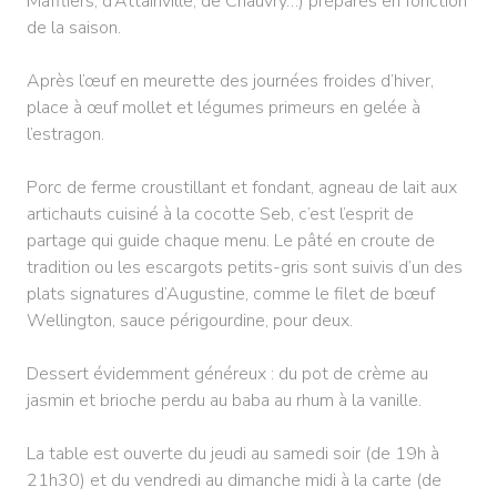
Maffliers, d’Attainville, de Chauvry…) préparés en fonction
de la saison.
Après l’œuf en meurette des journées froides d’hiver,
place à œuf mollet et légumes primeurs en gelée à
l’estragon.
Porc de ferme croustillant et fondant, agneau de lait aux
artichauts cuisiné à la cocotte Seb, c’est l’esprit de
partage qui guide chaque menu. Le pâté en croute de
tradition ou les escargots petits-gris sont suivis d’un des
plats signatures d’Augustine, comme le filet de bœuf
Wellington, sauce périgourdine, pour deux.
Dessert évidemment généreux : du pot de crème au
jasmin et brioche perdu au baba au rhum à la vanille.
La table est ouverte du jeudi au samedi soir (de 19h à
21h30) et du vendredi au dimanche midi à la carte (de