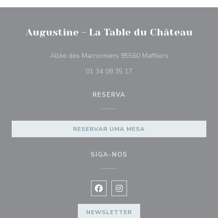
Augustine - La Table du Château
((abre numa nov
Allée des Marronniers 95560 Maffliers
01 34 08 35 17
RESERVA
RESERVAR UMA MESA
SIGA-NOS
Facebook ((abre numa nova janela))
Instagram ((abre numa nova ja
NEWSLETTER