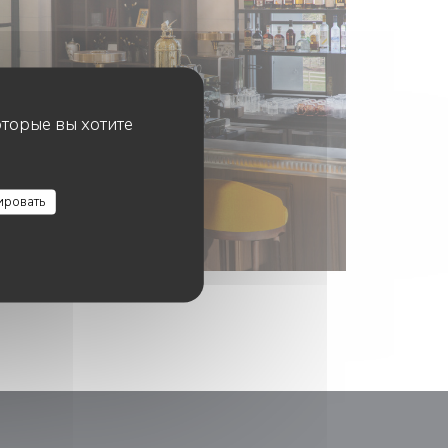
оторые вы хотите
ировать
М