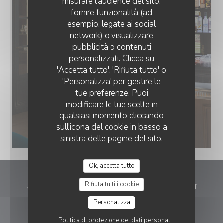
misurare l'audience del sito,
fornire funzionalità (ad
esempio, legate ai social
network) o visualizzare
pubblicità o contenuti
personalizzati. Clicca su
'Accetta tutto', 'Rifiuta tutto' o
'Personalizza' per gestire le
tue preferenze. Puoi
modificare le tue scelte in
qualsiasi momento cliccando
sull'icona del cookie in basso a
sinistra delle pagine del sito.
Ok, accetta tutto
Rifiuta tutti i cookie
Augustine - La Table du Château
Personalizza
((apre una nuova
Allée des Marronniers 95560 Maffliers
Politica di protezione dei dati personali