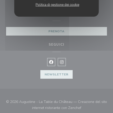
01 34 08 35 17
Politica di gestione dei cookie
PRENOTAZIONE
PRENOTA
SEGUICI
Facebook ((apre una nuova finestra)
Instagram ((apre una nuova fi
NEWSLETTER
© 2026 Augustine - La Table du Château — Creazione del sito
((apre una nuova fin
internet ristorante con
Zenchef