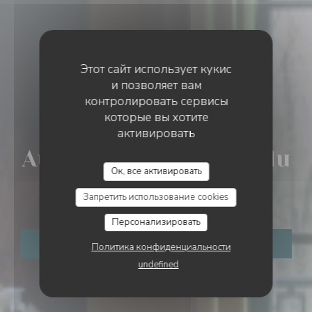
Этот сайт использует кукис
и позволяет вам
контролировать сервисы
которые вы хотите
LIEU DE VIE ET DE PARTAGE
•
MAFFLIERS
активировать
Augustine - La Table du
Ок, все активировать
Château
Запретить использование cookies
Персонализировать
ЗАБРОНИРОВАТЬ СТОЛИК
Политика конфиденциальности
undefined