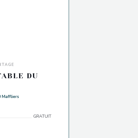
ARTAGE
TABLE DU
U
((öffnet ein neues Fenster))
 Maffliers
GRATUIT