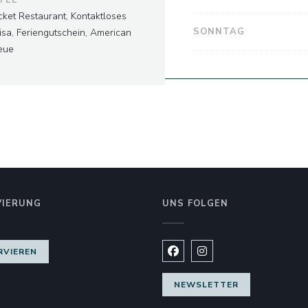
cket Restaurant, Kontaktloses
SONNTAG
isa, Feriengutschein, American
leue
VIERUNG
UNS FOLGEN
s Fenster))
RVIEREN
Facebook ((öffnet ein neues
Instagram ((öffnet ein
NEWSLETTER