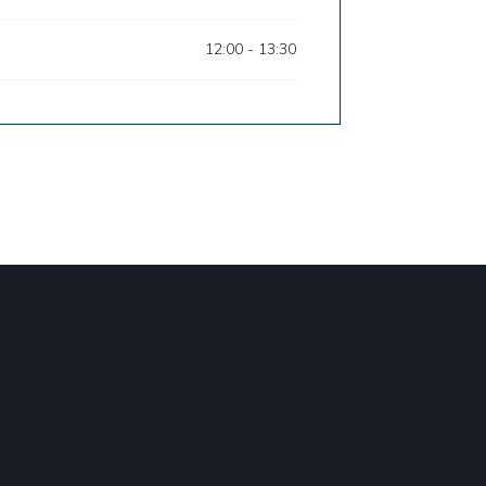
12:00 - 13:30
 Fenster))
 neues Fenster))