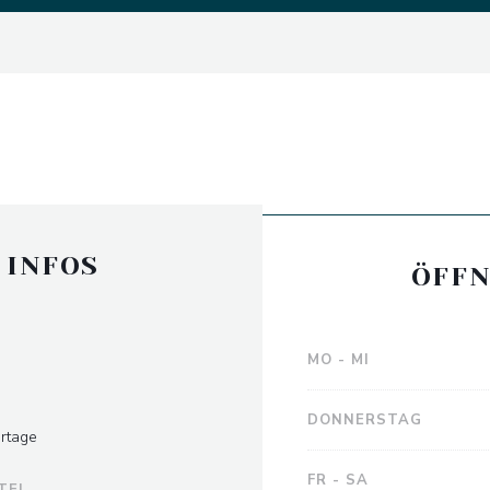
 INFOS
ÖFFN
MO
-
MI
DONNERSTAG
artage
FR
-
SA
TEL