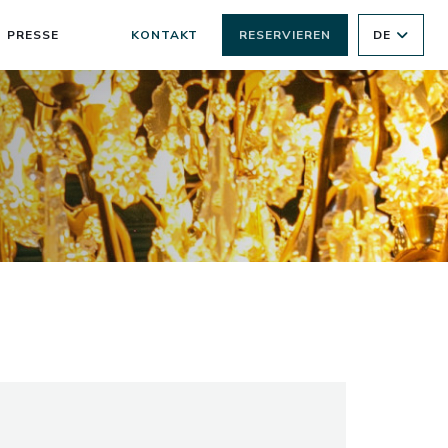
PRESSE
KONTAKT
RESERVIEREN
DE
((ÖFFNET EIN NEUES FENSTER))
((ÖFFNET EIN NEUES FENSTER))