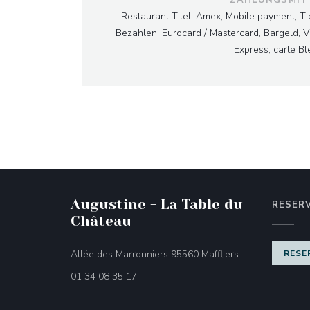
Restaurant Titel, Amex, Mobile payment, Ti
Bezahlen, Eurocard / Mastercard, Bargeld, V
Express, carte B
Augustine - La Table du
RESER
Château
((öffnet ein neue
Allée des Marronniers 95560 Maffliers
RESE
01 34 08 35 17