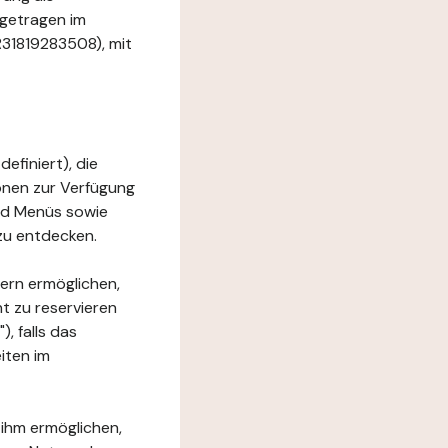
ngetragen im
R31819283508), mit
efiniert), die
ionen zur Verfügung
und Menüs sowie
zu entdecken.
ern ermöglichen,
t zu reservieren
, falls das
iten im
 ihm ermöglichen,