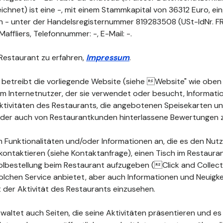
chnet) ist eine -, mit einem Stammkapital von 36312 Euro, ei
n - unter der Handelsregisternummer 819283508 (USt-IdNr. F
affliers, Telefonnummer: -, E-Mail: -.
Restaurant zu erfahren,
Impressum
.
 betreibt die vorliegende Website (siehe Website" wie oben d
dem Internetnutzer, der sie verwendet oder besucht, Informat
 Aktivitäten des Restaurants, die angebotenen Speisekarten 
 oder auch von Restaurantkunden hinterlassene Bewertungen 
 Funktionalitäten und/oder Informationen an, die es den Nutz
kontaktieren (siehe Kontaktanfrage), einen Tisch im Restauran
lbestellung beim Restaurant aufzugeben (Click and Collect")
olchen Service anbietet, aber auch Informationen und Neuigke
der Aktivität des Restaurants einzusehen.
waltet auch Seiten, die seine Aktivitäten präsentieren und es