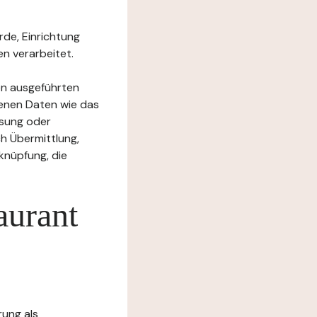
rde, Einrichtung
n verarbeitet.
en ausgeführten
enen Daten wie das
ssung oder
h Übermittlung,
knüpfung, die
aurant
rung als