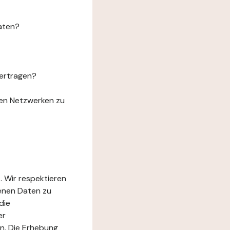
aten?
ertragen?
len Netzwerken zu
. Wir respektieren
genen Daten zu
die
er
n. Die Erhebung