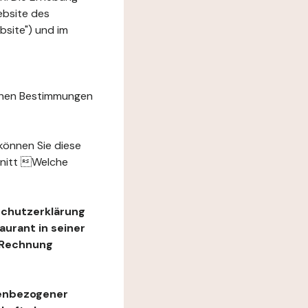
ebsite des
site") und im
chen Bestimmungen
können Sie diese
hnitt Welche
schutzerklärung
urant in seiner
e Rechnung
nenbezogener