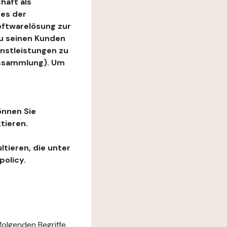
haft als
es der
Softwarelösung zur
zu seinen Kunden
enstleistungen zu
ngssammlung). Um
önnen Sie
tieren.
ltieren, die unter
policy.
folgenden Begriffe,