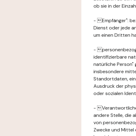
ob sie in der Einz
- Empfänger": beze
Dienst oder jede a
um einen Dritten ha
- personenbezogene
identifizierbare na
natürliche Person" g
insbesondere mitt
Standortdaten, ei
Ausdruck der physis
oder sozialen Ident
- Verantwortlicher
andere Stelle, die
von personenbezog
Zwecke und Mittel 