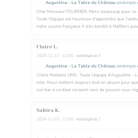
Augustine - La Table du Château
απάντησε 
Cher Monsieur FOURNIER, Merci beaucoup pour ce ge
Toute l'équipe est heureuse d'apprendre que l'ambi
notre cuisine française À très bientôt à Maffliers po
Claire
L
2024-11-10
- 12:00 - καλεσμένοι 4
Augustine - La Table du Château
απάντησε 
Chère Madame LIMA, Toute l’équipe d’Augustine - La
note. Nous mettons toujours tout en œuvre pour que
son bar à cocktail seraient ravis de pouvoir vous ré
Sahira
K
2024-11-03
- 12:00 - καλεσμένοι 2