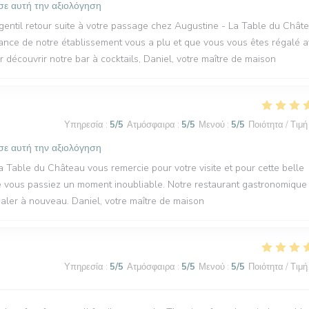
σε αυτή την αξιολόγηση
ntil retour suite à votre passage chez Augustine - La Table du Châte
ance de notre établissement vous a plu et que vous vous êtes régalé 
ur découvrir notre bar à cocktails, Daniel, votre maître de maison
Υπηρεσία
:
5
/5
Ατμόσφαιρα
:
5
/5
Μενού
:
5
/5
Ποιότητα / Τιμή
σε αυτή την αξιολόγηση
 Table du Château vous remercie pour votre visite et pour cette belle
 vous passiez un moment inoubliable. Notre restaurant gastronomique 
galer à nouveau. Daniel, votre maître de maison
Υπηρεσία
:
5
/5
Ατμόσφαιρα
:
5
/5
Μενού
:
5
/5
Ποιότητα / Τιμή