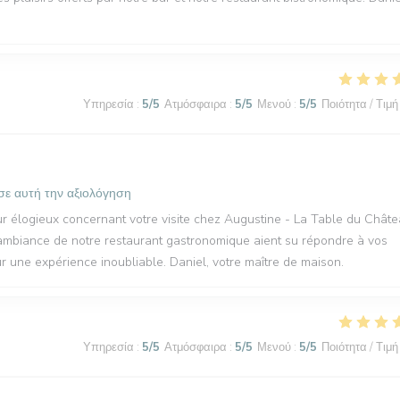
Υπηρεσία
:
5
/5
Ατμόσφαιρα
:
5
/5
Μενού
:
5
/5
Ποιότητα / Τιμή
σε αυτή την αξιολόγηση
r élogieux concernant votre visite chez Augustine - La Table du Châte
'ambiance de notre restaurant gastronomique aient su répondre à vos
ur une expérience inoubliable. Daniel, votre maître de maison.
Υπηρεσία
:
5
/5
Ατμόσφαιρα
:
5
/5
Μενού
:
5
/5
Ποιότητα / Τιμή