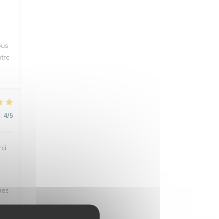
s
ous
otre
:
4
/5
rci
mes