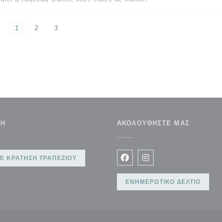
1
2
3
ΣΗ
ΑΚΟΛΟΥΘΉΣΤΕ ΜΑΣ
 παράθυρο))
Ε ΚΡΆΤΗΣΗ ΤΡΑΠΕΖΙΟΎ
Facebook ((ανοίγει σε νέο 
Instagram ((ανοίγει σ
ΕΝΗΜΕΡΩΤΙΚΌ ΔΕΛΤΊΟ