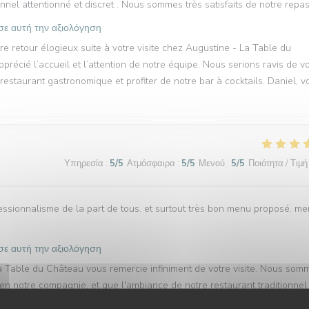
sonnel attentionné et discret . Nous sommes très satisfaits de notre repa
σε αυτή την αξιολόγηση
 retour élogieux suite à votre visite chez Augustine - La Table du
cié l’accueil et l’attention de notre équipe. Nous serions ravis de v
staurant gastronomique et profiter de notre bar à cocktails. Daniel, v
Υπηρεσία
:
5
/5
Ατμόσφαιρα
:
5
/5
Μενού
:
5
/5
Ποιότητα / Τιμή
essionnalisme de la part de tous. et surtout très bon menu proposé. me
σε αυτή την αξιολόγηση
a Table du Château vous remercie infiniment de votre visite. Nous som
n notre compagnie, et que l'ambiance de notre restaurant traditionnel
ouveau à Maffliers, Daniel, votre maître de maison