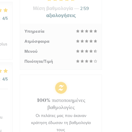
Μέση βαθμολογία —
259
αξιολογήσεις
:
4
/5
Υπηρεσία
Ατμόσφαιρα
 plus
Μενού
Ποιότητα/Τιμή
:
4
/5
100% πιστοποιημένες
βαθμολογίες
Οι πελάτες μας που έκαναν
u.
κράτηση έδωσαν τη βαθμολογία
τους
l,