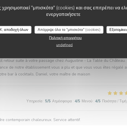
 χρησιμοποιεί "μπισκότα" (cookies) και σας επιτρέπει να ελέ
ενεργοποιήσετε
Υπηρεσία
:
5
/5
Ατμόσφαιρα
:
5
/5
Μενού
:
5
/5
Ποιότητα / Τιμή
K, αποδοχή όλων
Απόρριψε όλα τα "μπισκότα" (cookies)
Εξατομίκε
Πολιτική απορρήτου
undefined
σε αυτή την αξιολόγηση
l retour suite à votre passage chez Augustine - La Table du Château.
ance de notre établissement vous a plu et que vous vous êtes régalé 
notre bar à cocktails, Daniel, votre maître de maison
Υπηρεσία
:
5
/5
Ατμόσφαιρα
:
4
/5
Μενού
:
4
/5
Ποιότητα / Τιμή
re contemporain chaleureux. Service attentif.