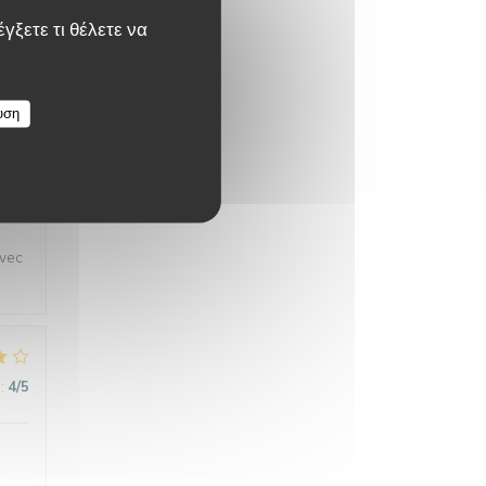
γξετε τι θέλετε να
:
5
/5
υση
avec
:
4
/5