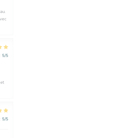
au.
avec
:
5
/5
et
:
5
/5