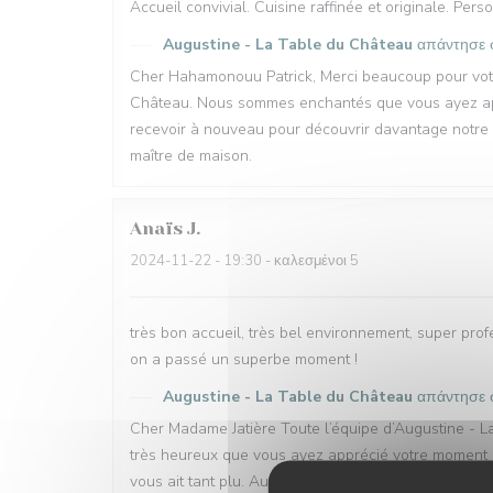
Accueil convivial. Cuisine raffinée et originale. Per
Augustine - La Table du Château
απάντησε 
Cher Hahamonouu Patrick, Merci beaucoup pour votre
Château. Nous sommes enchantés que vous ayez appré
recevoir à nouveau pour découvrir davantage notre re
maître de maison.
Anaïs
J
2024-11-22
- 19:30 - καλεσμένοι 5
très bon accueil, très bel environnement, super prof
on a passé un superbe moment !
Augustine - La Table du Château
απάντησε 
Cher Madame Jatière Toute l’équipe d’Augustine - L
très heureux que vous ayez apprécié votre moment e
vous ait tant plu. Au plaisir de vous accueillir de n