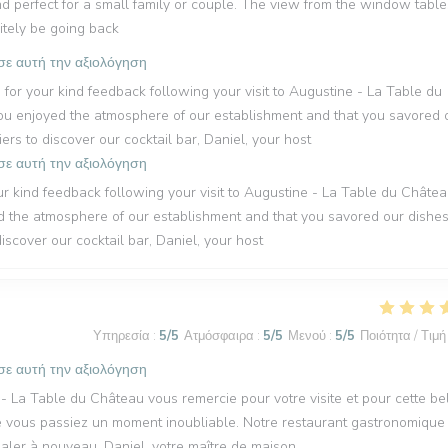
d perfect for a small family or couple. The view from the window table
itely be going back
σε αυτή την αξιολόγηση
 your kind feedback following your visit to Augustine - La Table du
you enjoyed the atmosphere of our establishment and that you savored 
rs to discover our cocktail bar, Daniel, your host
σε αυτή την αξιολόγηση
kind feedback following your visit to Augustine - La Table du Châtea
ed the atmosphere of our establishment and that you savored our dishes
iscover our cocktail bar, Daniel, your host
Υπηρεσία
:
5
/5
Ατμόσφαιρα
:
5
/5
Μενού
:
5
/5
Ποιότητα / Τιμή
σε αυτή την αξιολόγηση
La Table du Château vous remercie pour votre visite et pour cette be
 vous passiez un moment inoubliable. Notre restaurant gastronomique 
galer à nouveau. Daniel, votre maître de maison