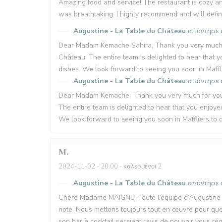
Amazing food and service! The restaurant is cozy an
was breathtaking. I highly recommend and will defin
Augustine - La Table du Château
απάντησε 
Dear Madam Kemache Sahira, Thank you very much for
Château. The entire team is delighted to hear that 
dishes. We look forward to seeing you soon in Mafflie
Augustine - La Table du Château
απάντησε 
Dear Madam Kemache, Thank you very much for your 
The entire team is delighted to hear that you enjoy
We look forward to seeing you soon in Maffliers to d
M
2024-11-02
- 20:00 - καλεσμένοι 2
Augustine - La Table du Château
απάντησε 
Chère Madame MAIGNE, Toute l’équipe d’Augustine - 
note. Nous mettons toujours tout en œuvre pour que
son bar à cocktail seraient ravis de pouvoir vous ré