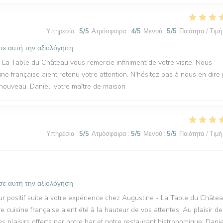
Υπηρεσία
:
5
/5
Ατμόσφαιρα
:
4
/5
Μενού
:
5
/5
Ποιότητα / Τιμή
σε αυτή την αξιολόγηση
- La Table du Château vous remercie infiniment de votre visite. Nous
ne française aient retenu votre attention. N'hésitez pas à nous en dire
à nouveau, Daniel, votre maître de maison
Υπηρεσία
:
5
/5
Ατμόσφαιρα
:
5
/5
Μενού
:
5
/5
Ποιότητα / Τιμή
σε αυτή την αξιολόγηση
r positif suite à votre expérience chez Augustine - La Table du Châtea
cuisine française aient été à la hauteur de vos attentes. Au plaisir de
 plaisirs offerts par notre bar et notre restaurant bistronomique. Danie