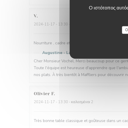
Ο ιστότοπος αυτός
V
2024-11-17
- 13:30 - καλεσμένοι 3
O
Nourriture , cadre et ambiance
Augustine - La Table du Château
απάντησε 
Cher Monsieur Vochel, Merci beaucoup pour ce genti
Toute l'équipe est heureuse d'apprendre que l'ambi
nos plats. À très bientôt à Maffliers pour découvrir 
Olivier
F
2024-11-17
- 13:30 - καλεσμένοι 2
Très bonne table classique et goûteuse dans un cad