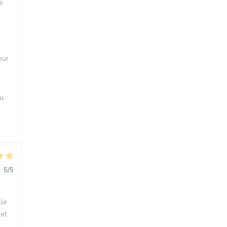
s
our
u.
.
:
5
/5
lle
et