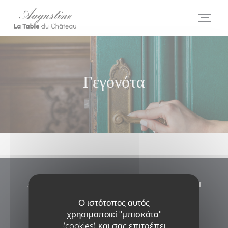
Πίνακας διαχείρισης "Μπισκότων" (Cookies)
Γεγονότα
Augustine - La Table du Château
Ο ιστότοπος αυτός
((ανοίγει σε νέο
Allée des Marronniers 95560 Maffliers
χρησιμοποιεί "μπισκότα"
01 34 08 35 17
(cookies) και σας επιτρέπει