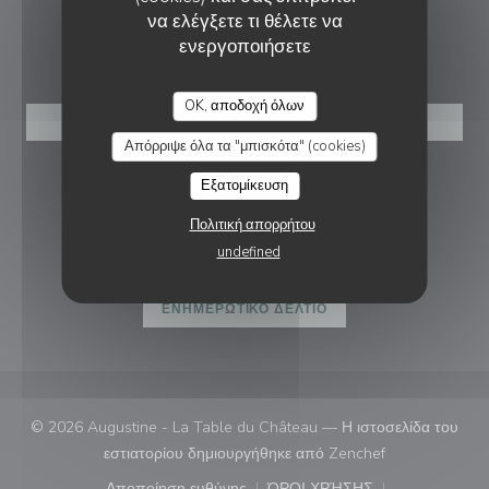
να ελέγξετε τι θέλετε να
ενεργοποιήσετε
ΚΡΆΤΗΣΗ
OK, αποδοχή όλων
ΚΆΝΤΕ ΚΡΆΤΗΣΗ ΤΡΑΠΕΖΙΟΎ
Απόρριψε όλα τα "μπισκότα" (cookies)
ΑΚΟΛΟΥΘΉΣΤΕ ΜΑΣ
Εξατομίκευση
Πολιτική απορρήτου
undefined
Facebook ((ανοίγει σε νέο παράθυρ
Instagram ((ανοίγει σε νέο π
ΕΝΗΜΕΡΩΤΙΚΌ ΔΕΛΤΊΟ
© 2026 Augustine - La Table du Château — Η ιστοσελίδα του
((ανοίγει σε νέ
εστιατορίου δημιουργήθηκε από
Zenchef
Αποποίηση ευθύνης
ΌΡΟΙ ΧΡΉΣΗΣ